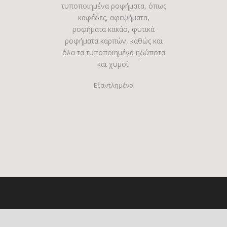
τυποποιημένα ροφήματα, όπως
καφέδες, αφεψήματα,
ροφήματα κακάο, φυτικά
ροφήματα καρπών, καθώς και
όλα τα τυποποιημένα ηδύποτα
και χυμοί.
Εξαντλημένο