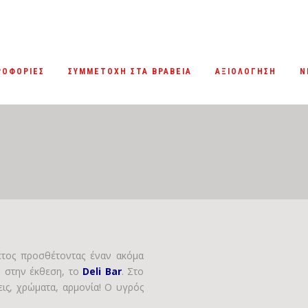
ΡΟΦΟΡΙΕΣ
ΣΥΜΜΕΤΟΧΗ ΣΤΑ ΒΡΑΒΕΙΑ
ΑΞΙΟΛΟΓΗΣΗ
Ν
έτος προσθέτοντας έναν ακόμα
 στην έκθεση, το
Deli Bar
. Στο
σεις, χρώματα, αρμονία! Ο υγρός