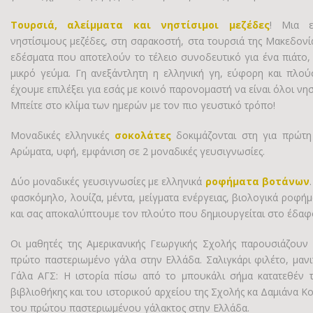
Τουρσιά, αλείμματα και νηστίσιμοι μεζέδες
! Μια ε
νηστίσιμους μεζέδες, στη σαρακοστή, στα τουρσιά της Μακεδονία
εδέσματα που αποτελούν το τέλειο συνοδευτικό για ένα πιάτο, 
μικρό γεύμα. Γη ανεξάντλητη η ελληνική γη, εύφορη και πλού
έχουμε επιλέξει για εσάς με κοινό παρονομαστή να είναι όλοι νησ
Μπείτε στο κλίμα των ημερών με τον πιο γευστικό τρόπο!
Μοναδικές ελληνικές
σοκολάτες
δοκιμάζονται στη για πρώτ
Αρώματα, υφή, εμφάνιση σε 2 μοναδικές γευσιγνωσίες.
Δύο μοναδικές γευσιγνωσίες με ελληνικά
ροφήματα βοτάνων
φασκόμηλο, λουίζα, μέντα, μείγματα ενέργειας, βιολογικά ροφήμ
και σας αποκαλύπτουμε τον πλούτο που δημιουργείται στο έδαφο
Οι μαθητές της Αμερικανικής Γεωργικής Σχολής παρουσιάζου
πρώτο παστεριωμένο γάλα στην Ελλάδα. Σαλιγκάρι φιλέτο, μανιτ
Γάλα ΑΓΣ: Η ιστορία πίσω από το μπουκάλι σήμα κατατεθέν τ
βιβλιοθήκης και του ιστορικού αρχείου της Σχολής κα Δαμιάνα Κο
του πρώτου παστεριωμένου γάλακτος στην Ελλάδα.