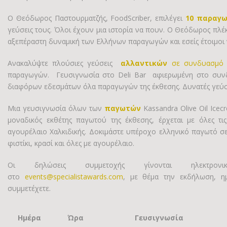
O Θεόδωρος Παστουρματζής, FoodScriber, επιλέγει
10
παραγω
γεύσεις τους. Όλοι έχουν μια ιστορία να πουν. Ο Θεόδωρος πλέκε
αξεπέραστη δυναμική των Ελλήνων παραγωγών και εσείς έτοιμοι ν
Ανακαλύψτε πλούσιες γεύσεις
αλλαντικών
σε συνδυασμό μ
παραγωγών. Γευσιγνωσία στο Deli Bar αφιερωμένη στο συνδ
διαφόρων εδεσμάτων όλα παραγωγών της έκθεσης. Δυνατές γεύσε
Μια γευσιγνωσία όλων των
παγωτών
Kassandra Olive Oil Icec
μοναδικός εκθέτης παγωτού της έκθεσης, έρχεται με όλες τι
αγουρέλαιο Χαλκιδικής. Δοκιμάστε υπέροχο ελληνικό παγωτό σε 
φιστίκι, κρασί και όλες με αγουρέλαιο.
Οι δηλώσεις συμμετοχής γίνονται ηλεκτρονι
στο
events@specialistawards.com
, με θέμα την εκδήλωση, η
συμμετέχετε.
Ημέρα
Ώρα
Γευσιγνωσία