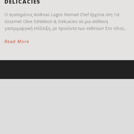
DELICACIES
Ο αγαπημένος Andreas Lagos Nomad Chef έρχεται στη 1st
Gourmet Olive Exhibition & Delicacies σε μια απίθανη
γαστριμαργική επίδειξη, με προϊόντα των εκθετών! Στο τέλος...
Read More